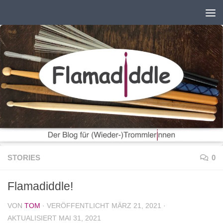
Zum Inhalt springen
STORIES
0
Flamadiddle!
VON
TOM
· VERÖFFENTLICHT
MÄRZ 21, 2021
·
AKTUALISIERT
MAI 31, 2021