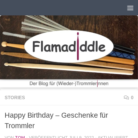
Zum Inhalt springen
STORIES
0
Happy Birthday – Geschenke für
Trommler
VON
TOM
· VERÖFFENTLICHT
JULI 9, 2022
· AKTUALISIERT