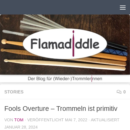
Zum Inhalt springen
STORIES
0
Fools Overture – Trommeln ist primitiv
VON
TOM
· VERÖFFENTLICHT
MAI 7, 2022
· AKTUALISIERT
JANUAR 28, 2024